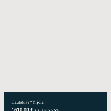
Hautakivi “Yrjölä”
1510,00
€
sis. alv. 25,5%