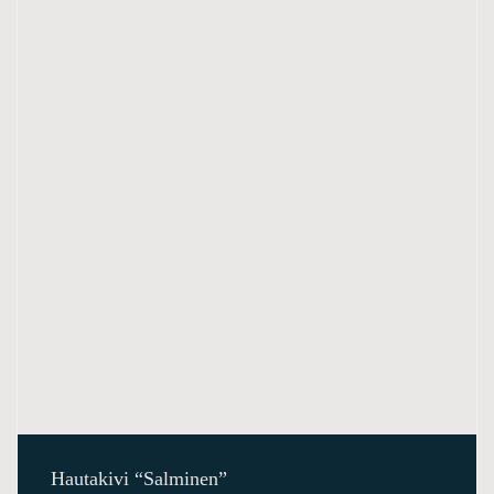
Hautakivi “Salminen”