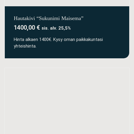
Hautakivi “Sukunimi Maisema”
1400,00
€
sis. alv. 25,5%
Hinta alkaen 1400€. Kysy oman paikkakuntasi
yhteishinta.