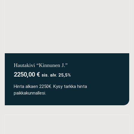
Hautakivi “Kinnunen J.”
2250,00
€
sis. alv. 25,5%
Hinta alkaen 2250€. Kysy tarkka hinta
paikkakunnallesi.