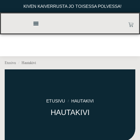
KIVEN KAIVERRUSTA JO TOISESSA POLVESSA!
Etusivu
Hautakivi
/
ETUSIVU
HAUTAKIVI
/
HAUTAKIVI