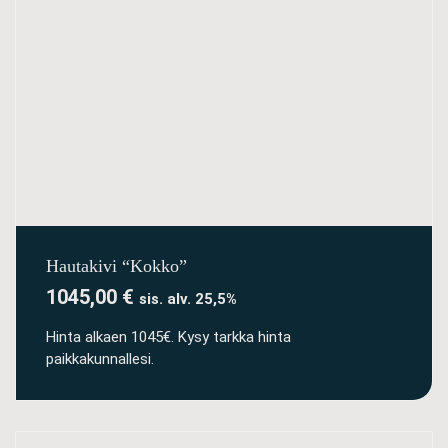
Hautakivi “Kokko”
1045,00
€
sis. alv. 25,5%
Hinta alkaen 1045€. Kysy tarkka hinta
paikkakunnallesi.