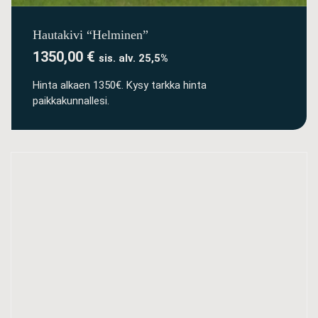
Hautakivi “Helminen”
1350,00
€
sis. alv. 25,5%
Hinta alkaen 1350€. Kysy tarkka hinta
paikkakunnallesi.