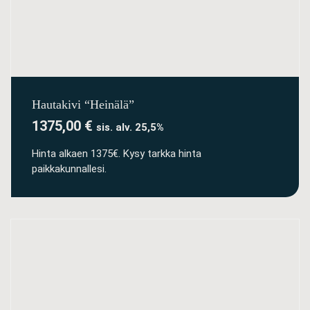
Hautakivi “Heinälä”
1375,00
€
sis. alv. 25,5%
Hinta alkaen 1375€. Kysy tarkka hinta
paikkakunnallesi.