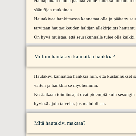
Hautapaikan haltija päättää viime kädessä millainen h
sääntöjen mukainen
Hautakiveä hankittaessa kannattaa olla jo päätetty 
tarvitaan hautaoikeuden haltijan allekirjoitus hauta
On hyvä muistaa, että seurakunnalle tulee olla kaikki
Milloin hautakivi kannattaa hankkia?
Hautakivi kannattaa hankkia niin, että kustannukset 
varten ja hankkia se myöhemmin.
Kesäaikaan toimitusajat ovat pidempiä kuin sesongin u
hyvissä ajoin talvella, jos mahdollista.
Mitä hautakivi maksaa?