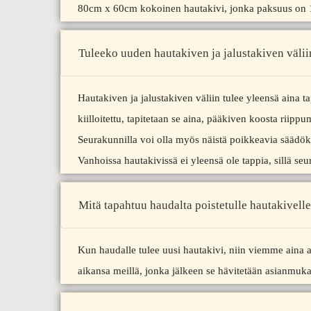
80cm x 60cm kokoinen hautakivi, jonka paksuus on 15
Tuleeko uuden hautakiven ja jalustakiven välii
Hautakiven ja jalustakiven väliin tulee yleensä aina ta
kiilloitettu, tapitetaan se aina, pääkiven koosta riippu
Seurakunnilla voi olla myös näistä poikkeavia säädök
Vanhoissa hautakivissä ei yleensä ole tappia, sillä seu
Mitä tapahtuu haudalta poistetulle hautakivell
Kun haudalle tulee uusi hautakivi, niin viemme aina
aikansa meillä, jonka jälkeen se hävitetään asianmukai