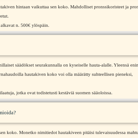
takiven hintaan vaikuttaa sen koko. Mahdolliset pronssikoristeet ja pro
etut.
alkavat n. 500€ ylöspäin.
llaiset säädökset seurakunnalla on kyseiselle hauta-alalle. Yleensä en
rnahaudoilla hautakiven koko voi olla määrätty suhteellisen pieneksi,
aatuja, jotka ovat todistetusti kestäviä suomen sääoloissa.
omioida?
sen koko. Monetko nimitiedot hautakiveen pitäisi tulevaisuudessa mah