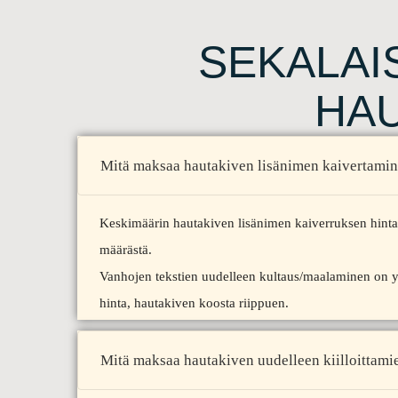
SEKALAI
HAU
Mitä maksaa hautakiven lisänimen kaivertami
Keskimäärin hautakiven lisänimen kaiverruksen hinta
määrästä.
Vanhojen tekstien uudelleen kultaus/maalaminen on yl
hinta, hautakiven koosta riippuen.
Mitä maksaa hautakiven uudelleen kiilloittami