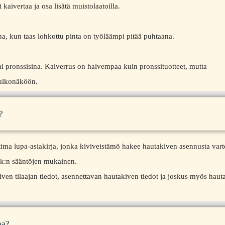
 kaivertaa ja osa lisätä muistolaatoilla.
na, kun taas lohkottu pinta on työläämpi pitää puhtaana.
tai pronssisina. Kaiverrus on halvempaa kuin pronssituotteet, mutta
n ulkonäköön.
?
a lupa-asiakirja, jonka kiviveistämö hakee hautakiven asennusta varte
srk:n sääntöjen mukainen.
en tilaajan tiedot, asennettavan hautakiven tiedot ja joskus myös haut
aa?