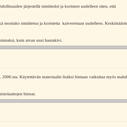
llisuuden järjestellä nimitiedot ja koristeet uudelleen siten, että
kä montako nimitietoa ja koristetta kaiverretaan uudelleen. Keskimäärin
emmaksi, kuin aivan uusi hautakivi.
. 200€:sta. Käytettävän materiaalin lisäksi hintaan vaikuttaa myös mahdo
istolaattojen hinnat.