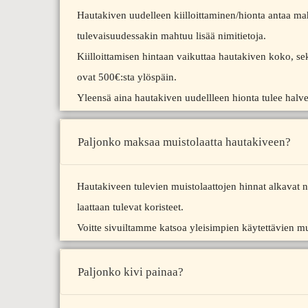
Hautakiven uudelleen kiilloittaminen/hionta antaa mahdo
tulevaisuudessakin mahtuu lisää nimitietoja.
Kiilloittamisen hintaan vaikuttaa hautakiven koko, se
ovat 500€:sta ylöspäin.
Yleensä aina hautakiven uudellleen hionta tulee halv
Paljonko maksaa muistolaatta hautakiveen?
Hautakiveen tulevien muistolaattojen hinnat alkavat n
laattaan tulevat koristeet.
Voitte sivuiltamme katsoa yleisimpien käytettävien mu
Paljonko kivi painaa?