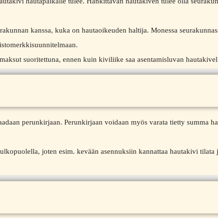
autakivi hautapaikalle tulee. Hankittavan hautakiven tulee olla seuraku
seurakunnan kanssa, kuka on hautaoikeuden haltija. Monessa seurakunnas
muistomerkkisuunnitelmaan.
 maksut suoritettuna, ennen kuin kiviliike saa asentamisluvan hautakivel
saadaan perunkirjaan. Perunkirjaan voidaan myös varata tietty summa h
lkopuolella, joten esim. kevään asennuksiin kannattaa hautakivi tilata 