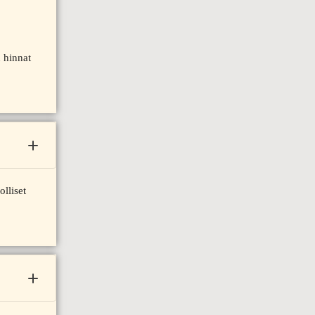
 hinnat
lliset