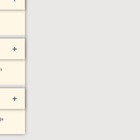
ös
ja