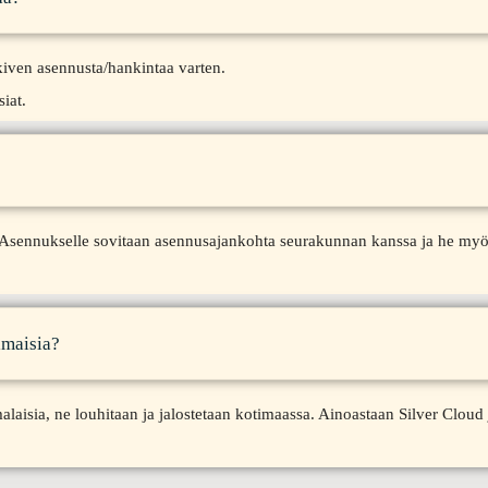
kiven asennusta/hankintaa varten.
iat.
. Asennukselle sovitaan asennusajankohta seurakunnan kanssa ja he my
imaisia?
isia, ne louhitaan ja jalostetaan kotimaassa. Ainoastaan Silver Cloud 