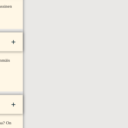
nssinen
immäis
tua? On