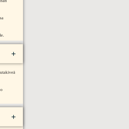
nnan
sa
le.
autakiveä
jo