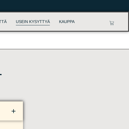
TTÄ
USEIN KYSYTTYÄ
KAUPPA
T