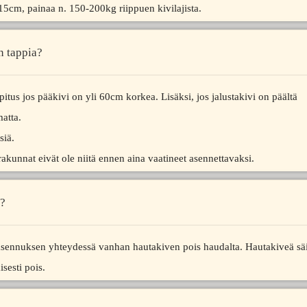
cm, painaa n. 150-200kg riippuen kivilajista.
n tappia?
pitus jos pääkivi on yli 60cm korkea. Lisäksi, jos jalustakivi on päältä
matta.
siä.
rakunnat eivät ole niitä ennen aina vaatineet asennettavaksi.
e?
 asennuksen yhteydessä vanhan hautakiven pois haudalta. Hautakiveä säi
sesti pois.