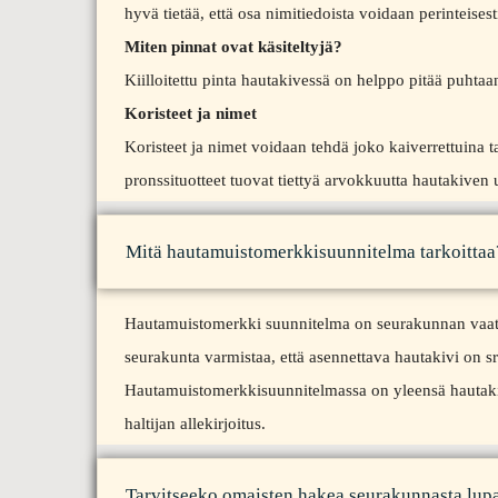
hyvä tietää, että osa nimitiedoista voidaan perinteisesti
Miten pinnat ovat käsiteltyjä?
Kiilloitettu pinta hautakivessä on helppo pitää puhtaa
Koristeet ja nimet
Koristeet ja nimet voidaan tehdä joko kaiverrettuina 
pronssituotteet tuovat tiettyä arvokkuutta hautakive
Mitä hautamuistomerkkisuunnitelma tarkoittaa
Hautamuistomerkki suunnitelma on seurakunnan vaatim
seurakunta varmistaa, että asennettava hautakivi on 
Hautamuistomerkkisuunnitelmassa on yleensä hautakiv
haltijan allekirjoitus.
Tarvitseeko omaisten hakea seurakunnasta lup