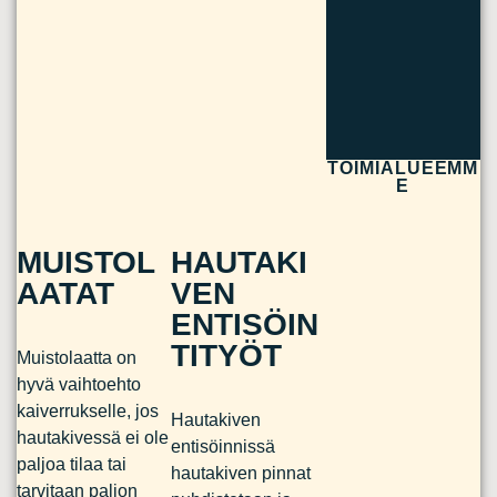
TOIMIALUEEMM
E
MUISTOL
HAUTAKI
AATAT
VEN
ENTISÖIN
TITYÖT
Muistolaatta on
hyvä vaihtoehto
kaiverrukselle, jos
Hautakiven
hautakivessä ei ole
entisöinnissä
paljoa tilaa tai
hautakiven pinnat
tarvitaan paljon