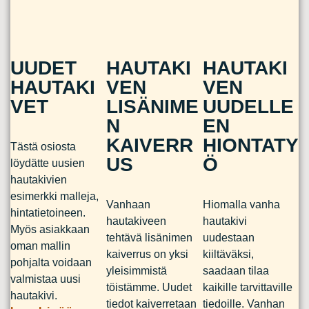
UUDET
HAUTAKI
HAUTAKI
HAUTAKI
VEN
VEN
VET
LISÄNIME
UUDELLE
N
EN
KAIVERR
HIONTATY
Tästä osiosta
US
Ö
löydätte uusien
hautakivien
esimerkki malleja,
Vanhaan
Hiomalla vanha
hintatietoineen.
hautakiveen
hautakivi
Myös asiakkaan
tehtävä lisänimen
uudestaan
oman mallin
kaiverrus on yksi
kiiltäväksi,
pohjalta voidaan
yleisimmistä
saadaan tilaa
valmistaa uusi
töistämme. Uudet
kaikille tarvittaville
hautakivi.
tiedot kaiverretaan
tiedoille. Vanhan