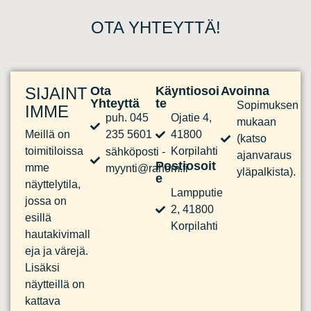
OTA YHTEYTTÄ!
SIJAINT
Ota
Käyntiosoi
Avoinna
Yhteyttä
Te
Sopimuksen
IMME
puh. 045
Ojatie 4,
mukaan
Meillä on
235 5601
41800
(katso
toimitiloissa
Korpilahti
sähköposti -
ajanvaraus
Postiosoit
mme
myynti@rahom.fi
yläpalkista).
E
näyttelytila,
Lampputie
jossa on
2, 41800
esillä
Korpilahti
hautakivimall
eja ja värejä.
Lisäksi
näytteillä on
kattava