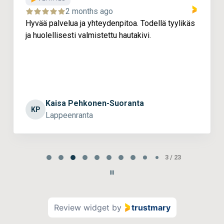
2 months ago
Hyvää palvelua ja yhteydenpitoa. Todellä tyylikäs
Kiv
ja huolellisesti valmistettu hautakivi.
ase
Kaisa Pehkonen-Suoranta
KP
Lappeenranta
4 / 23
Review widget
by
trustmary