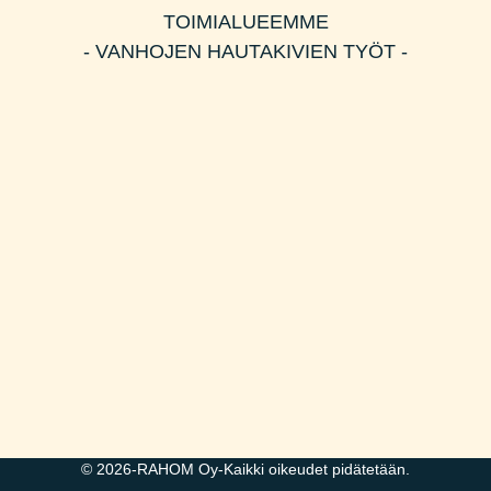
TOIMIALUEEMME
- VANHOJEN HAUTAKIVIEN TYÖT -
© 2026-RAHOM Oy-Kaikki oikeudet pidätetään.