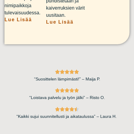
puhdistetaan ja
nimipaikkoja
kaiverruksien värit
tulevaisuudessa.
uusitaan.
Lue Lisää
Lue Lisää
“Suosittelen lämpimästi!” – Maija P.
“Loistava palvelu ja työn jälki” – Risto O.
“Kaikki sujui suunnitellusti ja aikataulussa” – Laura H.