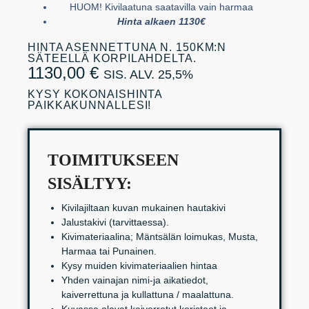
HUOM! Kivilaatuna saatavilla vain harmaa
Hinta alkaen 1130€
HINTA ASENNETTUNA N. 150KM:N
SÄTEELLÄ KORPILAHDELTA.
1130,00
€
SIS. ALV. 25,5%
KYSY KOKONAISHINTA
PAIKKAKUNNALLESI!
TOIMITUKSEEN
SISÄLTYY:
Kivilajiltaan kuvan mukainen hautakivi
Jalustakivi (tarvittaessa).
Kivimateriaalina; Mäntsälän loimukas, Musta,
Harmaa tai Punainen.
Kysy muiden kivimateriaalien hintaa
Yhden vainajan nimi-ja aikatiedot,
kaiverrettuna ja kullattuna / maalattuna.