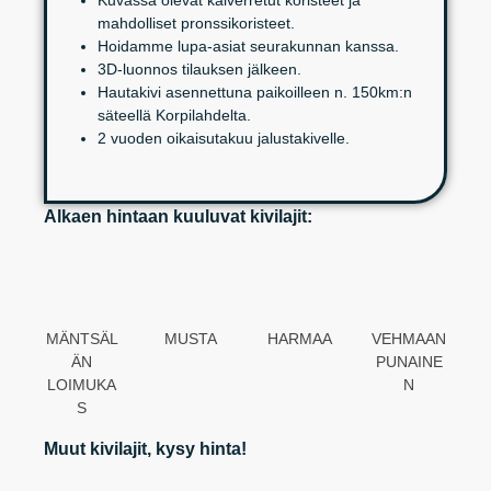
Kuvassa olevat kaiverretut koristeet ja
mahdolliset pronssikoristeet.
Hoidamme lupa-asiat seurakunnan kanssa.
3D-luonnos tilauksen jälkeen.
Hautakivi asennettuna paikoilleen n. 150km:n
säteellä Korpilahdelta.
2 vuoden oikaisutakuu jalustakivelle.
Alkaen hintaan kuuluvat kivilajit:
MÄNTSÄL
MUSTA
HARMAA
VEHMAAN
ÄN
PUNAINE
LOIMUKA
N
S
Muut kivilajit, kysy hinta!