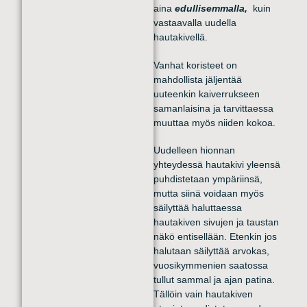
aina
edullisemmalla,
kuin
vastaavalla uudella
hautakivellä.
Vanhat koristeet on
mahdollista jäljentää
uuteenkin kaiverrukseen
samanlaisina ja tarvittaessa
muuttaa myös niiden kokoa.
Uudelleen hionnan
yhteydessä hautakivi yleensä
puhdistetaan ympäriinsä,
mutta siinä voidaan myös
säilyttää haluttaessa
hautakiven sivujen ja taustan
näkö entisellään. Etenkin jos
halutaan säilyttää arvokas,
vuosikymmenien saatossa
tullut sammal ja ajan patina.
Tällöin vain hautakiven