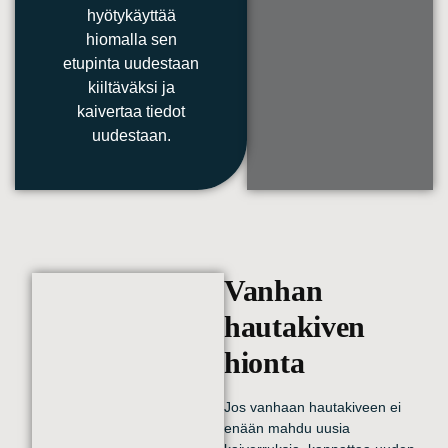
hyötykäyttää
hiomalla sen
etupinta uudestaan
kiiltäväksi ja
kaivertaa tiedot
uudestaan.
Vanhan
hautakiven
hionta
Jos vanhaan hautakiveen ei
enään mahdu uusia