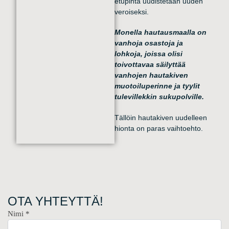
etupinta uudistetaan uuden
veroiseksi.
Monella hautausmaalla on
vanhoja osastoja ja
lohkoja, joissa olisi
toivottavaa säilyttää
vanhojen hautakiven
muotoiluperinne ja tyylit
tulevillekkin sukupolville.
Tällöin hautakiven uudelleen
hionta on paras vaihtoehto.
OTA YHTEYTTÄ!
Nimi
*