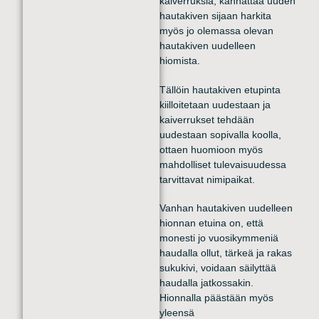
kaiverruksia, kannattaa uuden
hautakiven sijaan harkita
myös jo olemassa olevan
hautakiven uudelleen
hiomista.
Tällöin hautakiven etupinta
kiilloitetaan uudestaan ja
kaiverrukset tehdään
uudestaan sopivalla koolla,
ottaen huomioon myös
mahdolliset tulevaisuudessa
tarvittavat nimipaikat.
Vanhan hautakiven uudelleen
hionnan etuina on, että
monesti jo vuosikymmeniä
haudalla ollut, tärkeä ja rakas
sukukivi, voidaan säilyttää
haudalla jatkossakin.
Hionnalla päästään myös
yleensä