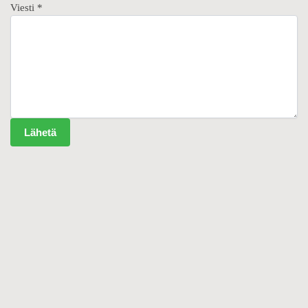
Viesti
*
Lähetä