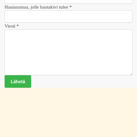
Hautausmaa, jolle hautakivi tulee
*
Viesti
*
H
Lähetä
a
u
t
a
u
s
m
a