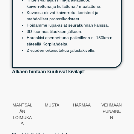
Yhden vainajan nimi-ja aikatiedot,
kaiverrettuna ja kullattuna / maalattuna.
Kuvassa olevat kaiverretut koristeet ja
mahdolliset pronssikoristeet.
Hoidamme lupa-asiat seurakunnan kanssa.
3D-luonnos tilauksen jälkeen.
Hautakivi asennettuna paikoilleen n. 150km:n
säteellä Korpilahdelta.
2 vuoden oikaisutakuu jalustakivelle.
Alkaen hintaan kuuluvat kivilajit:
MÄNTSÄL
MUSTA
HARMAA
VEHMAAN
ÄN
PUNAINE
LOIMUKA
N
S