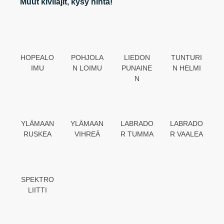
Muut kivilajit, kysy hinta!
HOPEALO
POHJOLA
LIEDON
TUNTURI
IMU
N LOIMU
PUNAINE
N HELMI
N
YLÄMAAN
YLÄMAAN
LABRADO
LABRADO
RUSKEA
VIHREÄ
R TUMMA
R VAALEA
SPEKTRO
LIITTI