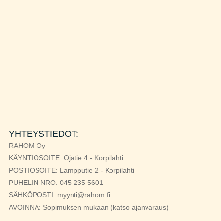
a
,
V
i
e
s
t
i
t
u
l
e
YHTEYSTIEDOT:
e
RAHOM Oy
KÄYNTIOSOITE: Ojatie 4 - Korpilahti
POSTIOSOITE: Lampputie 2 - Korpilahti
PUHELIN NRO: 045 235 5601
SÄHKÖPOSTI: myynti@rahom.fi
AVOINNA: Sopimuksen mukaan (katso ajanvaraus)