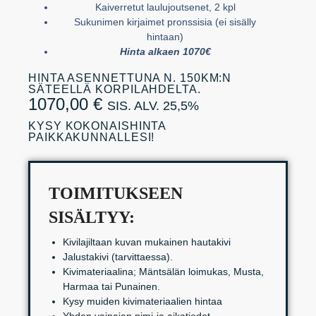
Kaiverretut laulujoutsenet, 2 kpl
Sukunimen kirjaimet pronssisia (ei sisälly
hintaan)
Hinta alkaen 1070€
HINTA ASENNETTUNA N. 150KM:N
SÄTEELLÄ KORPILAHDELTA.
1070,00
€
SIS. ALV. 25,5%
KYSY KOKONAISHINTA
PAIKKAKUNNALLESI!
TOIMITUKSEEN
SISÄLTYY:
Kivilajiltaan kuvan mukainen hautakivi
Jalustakivi (tarvittaessa).
Kivimateriaalina; Mäntsälän loimukas, Musta,
Harmaa tai Punainen.
Kysy muiden kivimateriaalien hintaa